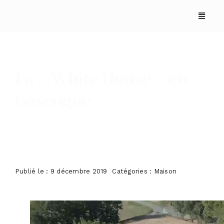
Skip
to
content
La « White House » en
Gascogne
ACCUEIL
ANNUAIRES
Publié le : 9 décembre 2019
Catégories :
Maison
REPORTAGES
PODCASTS