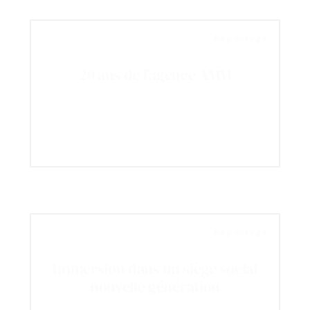
Reportage
20 ans de l’agence AMM
Reportage
Immersion dans un siège social
nouvelle génération