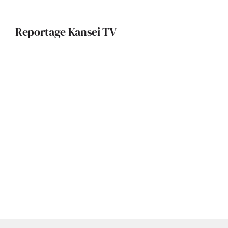
Reportage Kansei TV
L’histoire de SOLTA Architectes
Métamorphose de la Mairie de
Castelnau d’Estrétefonds