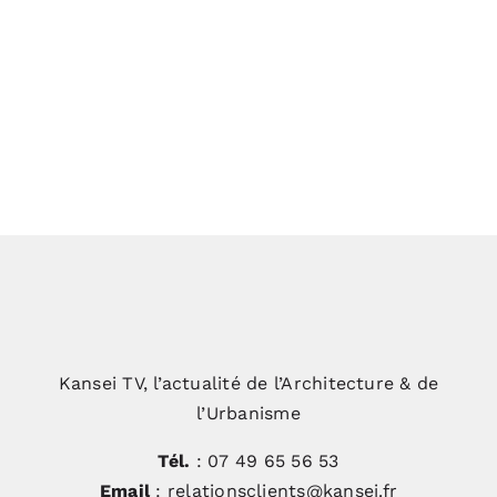
Extension du domaine Château
Chambert : une greffe inattendue
Portrait d’architecte Stéphane
Deligny
Kansei TV, l’actualité de l’Architecture & de
l’Urbanisme
Tél.
: 07 49 65 56 53
Email
: relationsclients@kansei.fr