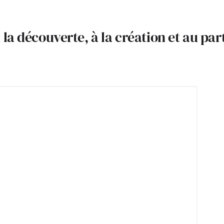
la découverte, à la création et au par
 l’un des plus grands réseaux du
vélo