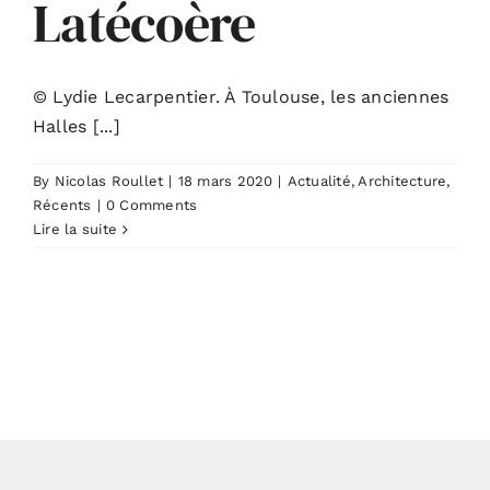
Latécoère
ACTUALITÉS
© Lydie Lecarpentier. À Toulouse, les anciennes
S’ABONNER
Halles [...]
By
Nicolas Roullet
|
18 mars 2020
|
Actualité
,
Architecture
,
CONTACT
Récents
|
0 Comments
Lire la suite