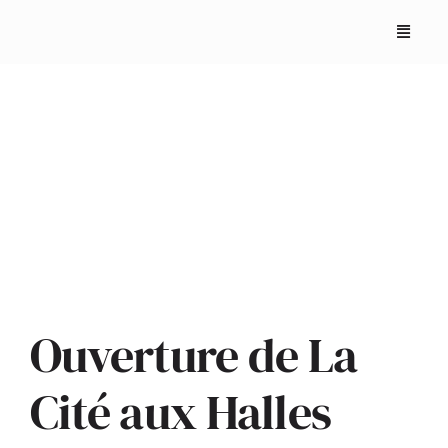
Skip
to
content
ACCUEIL
ANNUAIRES
Ouverture de La
REPORTAGES
Cité aux Halles
PODCASTS