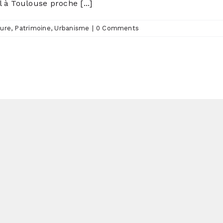
l à Toulouse proche [...]
ture
,
Patrimoine
,
Urbanisme
|
0 Comments