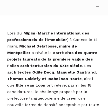
Skip
to
content
Lors du
Mipim
(
Marché international des
professionnels de l’immobiler
) à Cannes le 14
mars,
Michaël Delafosse, maire de
Montpellier
a révélé le
carré d’as des quatre
projets lauréats de la première vague des
ACCUEIL
Folies architecturales du XXIe siècle
. Les
architectes Odile Decq, Manuelle Gautrand,
Thomas Coldefy et Isabel van Haute
, ainsi
ANNUAIRES
que
Ellen van Loon
ont relevé, parmi les 18
candidatures, le challenge proposé par la
REPORTAGES
préfecture languedocienne de créer une
nouvelle forme de densité acceptable par toute