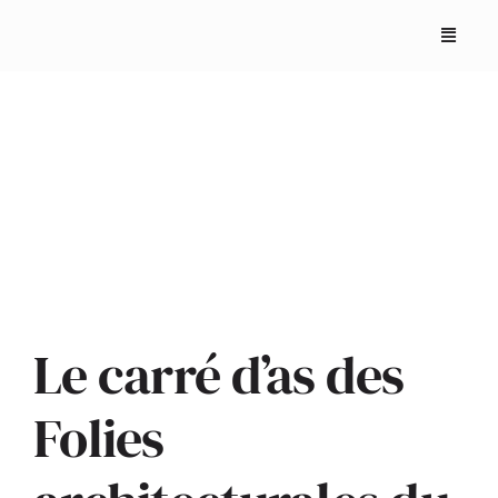
Skip
to
content
ACCUEIL
ANNUAIRES
Le carré d’as des
REPORTAGES
Folies
PODCASTS