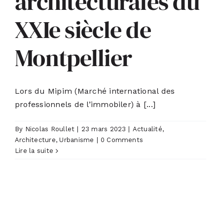
architecturales du
XXIe siècle de
ACTUALITÉS
Montpellier
S’ABONNER
CONTACT
Lors du Mipim (Marché international des
professionnels de l’immobiler) à [...]
By
Nicolas Roullet
|
23 mars 2023
|
Actualité
,
Architecture
,
Urbanisme
|
0 Comments
Lire la suite