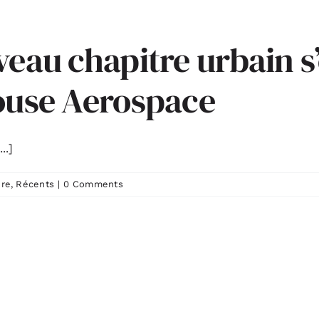
veau chapitre urbain s
louse Aerospace
..]
ure
,
Récents
|
0 Comments