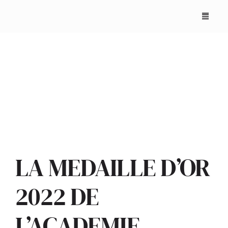
Skip
to
content
ACCUEIL
ANNUAIRES
LA MEDAILLE D’OR
2022 DE
REPORTAGES
L’ACADEMIE
PODCASTS