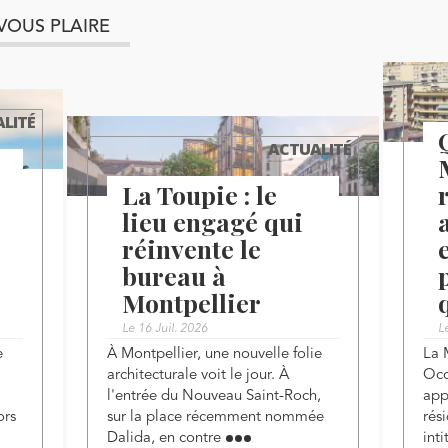
VOUS PLAIRE
LITÉ
ACTUALITÉ
La Toupie : le
lieu engagé qui
réinvente le
bureau à
Montpellier
Le 16 Juil. 2026
L
e
À Montpellier, une nouvelle folie
La 
architecturale voit le jour. À
Occ
l'entrée du Nouveau Saint-Roch,
app
ors
sur la place récemment nommée
rés
Dalida, en contre
int