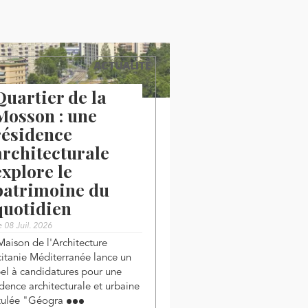
ACTUALITÉ
Quartier de la
Mosson : une
résidence
architecturale
explore le
patrimoine du
quotidien
e 08 Juil. 2026
Maison de l'Architecture
itanie Méditerranée lance un
el à candidatures pour une
idence architecturale et urbaine
itulée "Géogra