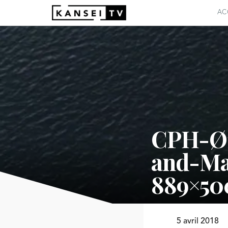
AC
CPH-Ø1
and-Ma
889×50
5 avril 2018