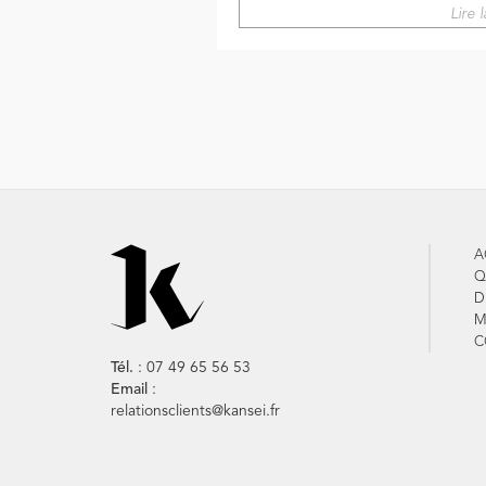
Lire 
A
Q
D
M
C
Tél.
: 07 49 65 56 53
Email
:
relationsclients@kansei.fr