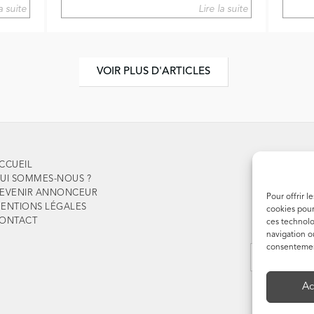
la suite
Lire la suite
VOIR PLUS D'ARTICLES
CCUEIL
UI SOMMES-NOUS ?
EVENIR ANNONCEUR
Pour offrir l
ENTIONS LÉGALES
cookies pour
ONTACT
ces technolo
navigation ou
consentement
Ac