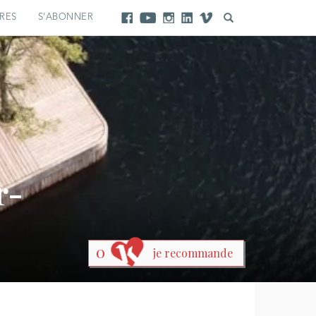
RES
S’ABONNER
r-
0
je recommande