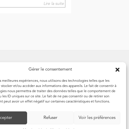
Lire la suite
Suivez-nous
Gérer le consentement
es meilleures expériences, nous utilisons des technologies telles que les
 stocker et/ou accéder aux informations des appareils. Le fait de consentir à
Abonnez-vous à notre newsletter
gies nous permettra de traiter des données telles que le comportement de
 les ID uniques sur ce site. Le fait de ne pas consentir ou de retirer son
 peut avoir un effet négatif sur certaines caractéristiques et fonctions.
S'abonner
cepter
Refuser
Voir les préférences