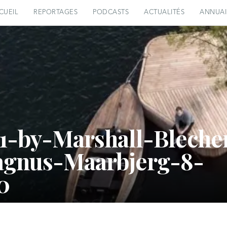
CUEIL
REPORTAGES
PODCASTS
ACTUALITÉS
ANNUAI
-by-Marshall-Bleche
gnus-Maarbjerg-8-
0